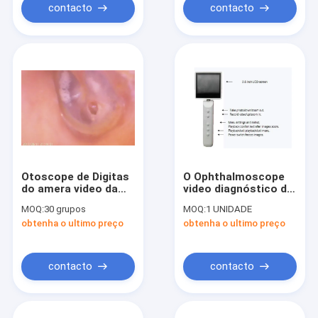
contacto
contacto
Otoscope de Digitas
O Ophthalmoscope
do amera video da
video diagnóstico do
orelha e do nariz C
Otoscope de Digitas
MOQ:
30 grupos
MOQ:
1 UNIDADE
para a perfuração da
da câmara de vídeo
obtenha o ultimo preço
obtenha o ultimo preço
membrana timpânica
Handheld com USB
Output a conexão
opcional de WIFI
contacto
contacto