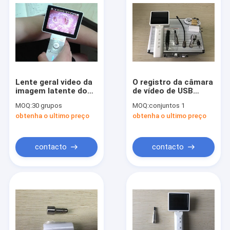
Lente geral video da
O registro da câmara
imagem latente do
de vídeo de USB
micro dispositivo da
fotografa o
MOQ:
30 grupos
MOQ:
conjuntos 1
inspeção da orelha
Otoscope video
obtenha o ultimo preço
obtenha o ultimo preço
de Digitas do cartão
Rhinoscope de
de memória do SD
Digitas com alta
para a inspeção da
resolução
garganta
contacto
contacto
Casa
Produtos
Sobre nós