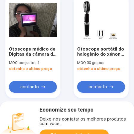
Otoscope médico de
Otoscope portátil do
Digitas da câmara de
halogênio do xénon
vídeo de Rhinoscopy
de XHL,
MOQ:
conjuntos 1
MOQ:
30 grupos
da endoscopia
Ophthalmoscope do
obtenha o ultimo preço
obtenha o ultimo preço
OTORRINOLARINGOLÓGICA
Otoscope de Digitas
para o nariz que
verifica com o painel
LCD
contacto
contacto
Economize seu tempo
Deixe-nos contatar os melhores produtos
com você.