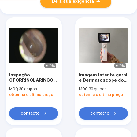
Dê a sua exigência
Inspeção
Imagem latente geral
OTORRINOLARINGOLÓGICA
e Dermatoscope do
clínica do Otoscope
micro Otoscope
MOQ:
30 grupos
MOQ:
30 grupos
video de Digitas do
video de Digitas da
obtenha o ultimo preço
obtenha o ultimo preço
corpo humano com o
câmera da orelha de
Otoscope de TFT
USB do cartão do SD
LCD USB da cor
contacto
contacto