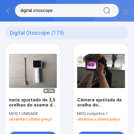
Digital Otoscope
(175)
nariz ajustado de 3,5
Câmera ajustada da
orelhas do exame da
orelha do
saída de USB do
diagnóstico video do
MOQ:
1 UNIDADE
MOQ:
conjuntos 1
laringoscópio do
Otoscope de USB
obtenha o ultimo preço
obtenha o ultimo preço
Otoscope de Digitas
avoirdupois Digitas
da câmera da
para a inspeção da
polegada
orelha