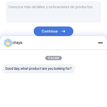
Inventor infravermelho da veia
analisador digital da pele
varredor do ultra-som de doppler da cor
Continue
Equipamento de proteção pessoal do PPE
chaya
Otoscope video de Digitas
Nossas Categorias
micro pena do derma
5:42 AM
Máquina do Facial da radiofrequência
Good day, what product are you looking for?
Câmera do fundo de Digitas
Colposcope eletrônica digital
Scanner portátil de
varredor handheld
Scanner de
multi monitor de paciente de parâmetro
ultra-som
do ultra-som
ultrassom
veterinário