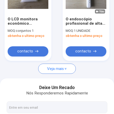
Excursão da fábrica
Controle da qualidade
O LCD monitora
O endoscópio
econômico
profissional de alta
Contacte-nos
diagnóstico ajustado
resolução
MOQ:
conjuntos 1
MOQ:
1 UNIDADE
do laringoscópio
Larygoscope
obtenha o ultimo preço
obtenha o ultimo preço
video Handheld de
examina a câmera
Notícia
Digitas com USB
portátil do Otoscope
Outport
da orelha e do
tímpano
Casos
contacto
contacto
Shopping Online
Veja mais
Scanner portátil de ultra-som
Deixe Um Recado
Nós Responderemos Rapidamente
varredor handheld do ultra-som
Scanner de ultrassom veterinário