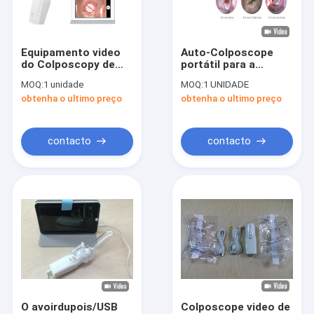
Excursão da fábrica
Controle da qualidade
Equipamento video
Auto-Colposcope
do Colposcopy de
portátil para a
Contacte-nos
Digitas das baterias
ginecologia
MOQ:
1 unidade
MOQ:
1 UNIDADE
do AAA
conectada à
obtenha o ultimo preço
obtenha o ultimo preço
televisão do
Notícia
computador do
monitor
Casos
contacto
contacto
Shopping Online
Scanner portátil de ultra-som
varredor handheld do ultra-som
Scanner de ultrassom veterinário
O avoirdupois/USB
Colposcope video de