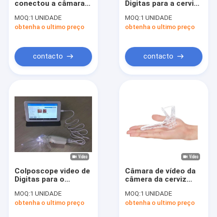
conectou a câmara
Digitas para a cerviz
Inventor infravermelho da veia
digital completa do
Inspction da vagina
MOQ:
1 UNIDADE
MOQ:
1 UNIDADE
Colposcope da
com a câmera
obtenha o ultimo preço
analisador digital da pele
obtenha o ultimo preço
vagina de HD com a
profissional médica
bateria do AAA
de 7 polegadas
varredor do ultra-som de doppler da cor
contacto
contacto
Equipamento de proteção pessoal do PPE
Otoscope video de Digitas
micro pena do derma
Máquina do Facial da radiofrequência
Câmera do fundo de Digitas
Colposcope video de
Câmara de vídeo da
Colposcope eletrônica digital
Digitas para o
câmera da cerviz
cuidado da mulher
para auto Handheld
MOQ:
1 UNIDADE
MOQ:
1 UNIDADE
câmera profissional
Vaginal do
multi monitor de paciente de parâmetro
obtenha o ultimo preço
obtenha o ultimo preço
do monitor médico
Colposcope de
de 10 ou 7 polegadas
Digitas o mini -