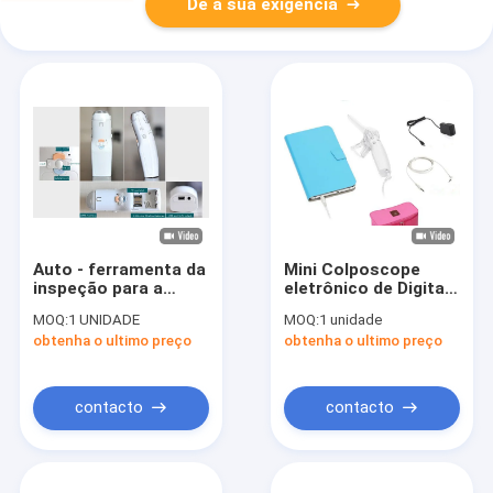
Dê a sua exigência
Auto - ferramenta da
Mini Colposcope
inspeção para a
eletrônico de Digitas
clínica individual
do exame cervical
MOQ:
1 UNIDADE
MOQ:
1 unidade
aplicável e o hospital
obtenha o ultimo preço
obtenha o ultimo preço
do Colposcope
eletrônico de Digitas
do exame cervical
contacto
contacto