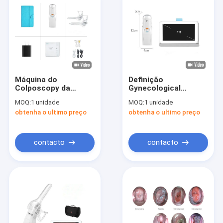
Máquina do
Definição
Colposcopy da
Gynecological
câmera 100mm do
Handheld de Vaginal
MOQ:
1 unidade
MOQ:
1 unidade
CCD do bolso HD
Camera 1280*720 do
obtenha o ultimo preço
obtenha o ultimo preço
Colposcope do bolso
da inspeção
contacto
contacto
Casa
Produtos
Sobre nós