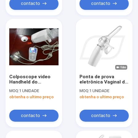
contacto
contacto
Colposcope video
Ponta de prova
Handheld do
eletrônica Vaginal de
Colposcope
Colposcope do
MOQ:
1 UNIDADE
MOQ:
1 UNIDADE
eletrônico de alta
sistema digital da
obtenha o ultimo preço
obtenha o ultimo preço
resolução de Digitas
cor do AMIGO com as
da imagem latente
baterias do AAA
contacto
contacto