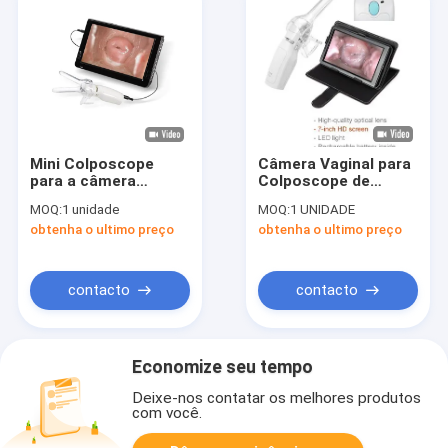
Mini Colposcope
Câmera Vaginal para
para a câmera
Colposcope de
Vaginal cervical de
Digitas do cuidado
MOQ:
1 unidade
MOQ:
1 UNIDADE
Examintion
das mulheres o mini
obtenha o ultimo preço
obtenha o ultimo preço
conectada à tevê ou
1,5 distância da
ao PC
observação da
ampliação 10cm das
épocas
contacto
contacto
Economize seu tempo
Deixe-nos contatar os melhores produtos
com você.