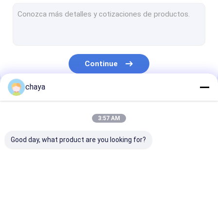
Inventor infravermelho da veia
analisador digital da pele
varredor do ultra-som de doppler da cor
Continue
Equipamento de proteção pessoal do PPE
chaya
Otoscope video de Digitas
Nossas Categorias
micro pena do derma
3:57 AM
Máquina do Facial da radiofrequência
Good day, what product are you looking for?
Câmera do fundo de Digitas
Colposcope eletrônica digital
Scanner portátil de
varredor handheld
Scanner de
multi monitor de paciente de parâmetro
ultra-som
do ultra-som
ultrassom
veterinário