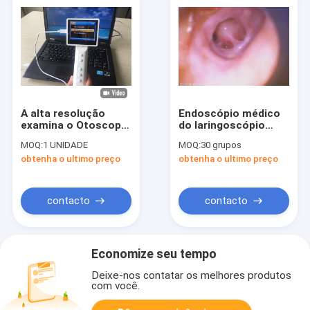
A alta resolução
Endoscópio médico
examina o Otoscope
do laringoscópio
portátil
video
MOQ:
1 UNIDADE
MOQ:
30 grupos
Ophthalmocsope da
OTORRINOLARINGOLÓGI
obtenha o ultimo preço
obtenha o ultimo preço
orelha e do tímpano
de Rhinoscope do
com o Wifi opcional
Otoscope de Digitas
do espaço
contacto
contacto
Economize seu tempo
Deixe-nos contatar os melhores produtos
com você.