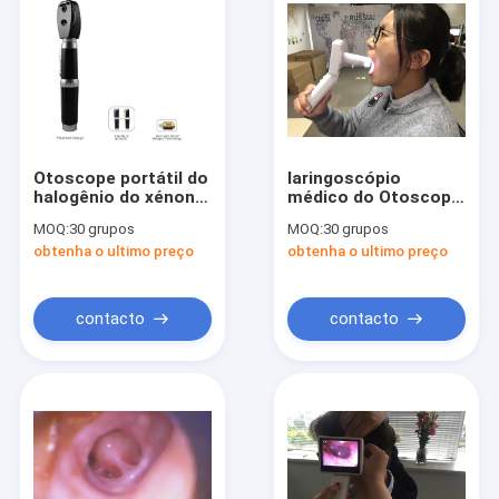
Otoscope portátil do
laringoscópio
halogênio do xénon
médico do Otoscope
de XHL,
da câmera da
MOQ:
30 grupos
MOQ:
30 grupos
Ophthalmoscope do
garganta da orelha
obtenha o ultimo preço
obtenha o ultimo preço
Otoscope de Digitas
de 3,5 Digitas do
painel LCD da
polegada
contacto
contacto
Casa
Produtos
Sobre nós