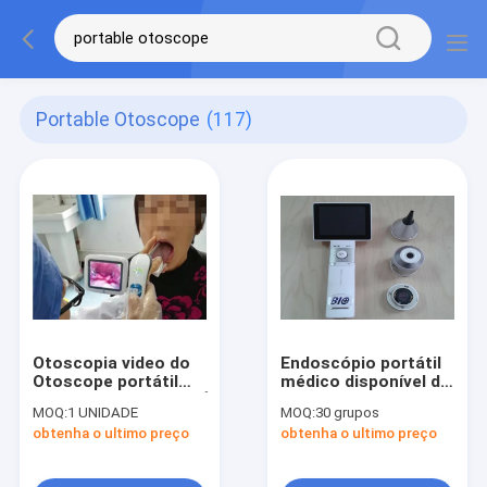
Portable Otoscope
(117)
Otoscopia video do
Endoscópio portátil
Otoscope portátil
médico disponível do
OTORRINOLARINGOLÓGICO
Otoscope da capa
MOQ:
1 UNIDADE
MOQ:
30 grupos
médico da inspeção
protetora para as
obtenha o ultimo preço
obtenha o ultimo preço
de Digitas com o
orelhas descartável
monitor do LCD de 3
para a garganta do
polegadas
olho da orelha