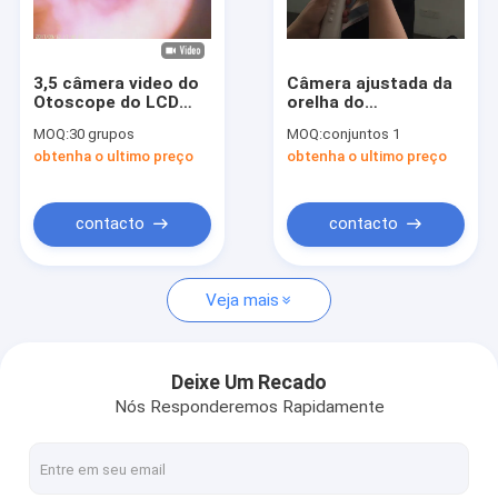
Excursão da fábrica
Controle da qualidade
3,5 câmera video do
Câmera ajustada da
Otoscope do LCD
orelha do
Contacte-nos
Digitas da polegada
diagnóstico video do
MOQ:
30 grupos
MOQ:
conjuntos 1
para a inspeção da
Otoscope de USB
obtenha o ultimo preço
obtenha o ultimo preço
perfuração do
avoirdupois Digitas
Notícia
cilindro de orelha
para a inspeção da
orelha
Casos
contacto
contacto
Shopping Online
Veja mais
Scanner portátil de ultra-som
Deixe Um Recado
Nós Responderemos Rapidamente
varredor handheld do ultra-som
Scanner de ultrassom veterinário