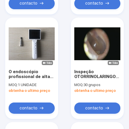
contacto
contacto
O endoscópio
Inspeção
profissional de alta
OTORRINOLARINGOLÓGI
resolução
clínica do Otoscope
MOQ:
1 UNIDADE
MOQ:
30 grupos
Larygoscope
video de Digitas do
obtenha o ultimo preço
obtenha o ultimo preço
examina a câmera
corpo humano com o
portátil do Otoscope
Otoscope de TFT
da orelha e do
LCD USB da cor
tímpano
contacto
contacto