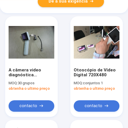
Dê a sua exigência
A câmera video
Otoscópio de Vídeo
diagnóstica
Digital 720X480
contaminada da
MOQ:
30 grupos
MOQ:
conjuntos 1
orelha do Otoscope
obtenha o ultimo preço
obtenha o ultimo preço
de Digitas da orelha
com CE aprovou
contacto
contacto