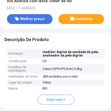
IOS Andriod com lente 1080P de HD
MOQ：1 UNIDADE
Melhor preço
contacto
Descrição De Produto
,
medidor digital da umidade da pele
Destaque
analisador da pele digital
Certificação
CE
Detalhes da
Caixa (16*9.5*5.5cm) 0.2kg
embalagem
Habilidade da fonte
300 unidades por o mês
Lugar de origem
China
Marca
BIO
Veja mais