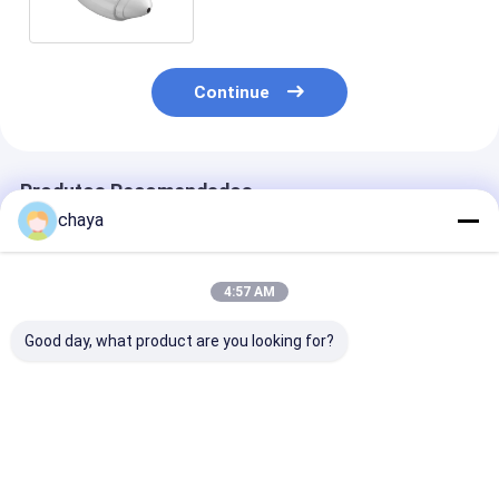
HD
Continue
Produtos Recomendados
chaya
4:57 AM
Good day, what product are you looking for?
Analisador de pele
Analisador portátil
Máquina Hand
digital portátil sem
da umidade da pele
da análise da p
fio
de Digitas com o APP
Digitas do
transferido ao
analisador da 
telefone celular
Digitas com a 
Melhor preço
Melhor preço
Melhor pr
3,5 polegadas