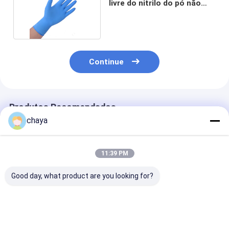
livre do nitrilo do pó não
tóxico de 100
Continue
Produtos Recomendados
chaya
11:39 PM
Good day, what product are you looking for?
Equipamento de
Equipamento de
Máscara prote
protecção individual
Proteção Pessoal
diária KN95 c
anti-vírus
para a COVID-19
GB2626-2006