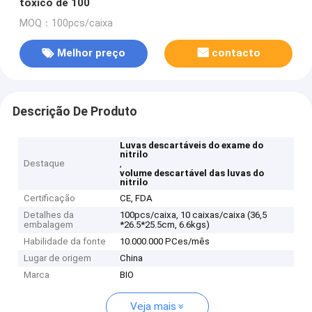
tóxico de 100
MOQ：100pcs/caixa
Melhor preço
contacto
Descrição De Produto
Luvas descartáveis do exame do
nitrilo
Destaque
,
volume descartável das luvas do
nitrilo
Certificação
CE, FDA
Detalhes da
100pcs/caixa, 10 caixas/caixa (36,5
embalagem
*26.5*25.5cm, 6.6kgs)
Habilidade da fonte
10.000.000 PCes/mês
Lugar de origem
China
Marca
BIO
Veja mais