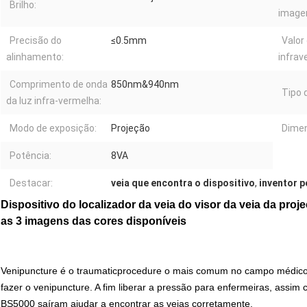
Brilho:
image
Precisão do
≤0.5mm
Valor
alinhamento:
infrav
Comprimento de onda
850nm&940nm
Tipo 
da luz infra-vermelha:
Modo de exposição:
Projeção
Dime
Potência:
8VA
Destacar:
veia que encontra o dispositivo
,
inventor p
Dispositivo do localizador da veia do visor da veia da pr
as 3 imagens das cores disponíveis
Venipuncture é o traumaticprocedure o mais comum no campo médico.
fazer o venipuncture. A fim liberar a pressão para enfermeiras, assim 
BS5000 saíram ajudar a encontrar as veias corretamente.