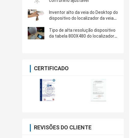
com brilho ajustável
Inventor alto da veia do Desktop do
dispositivo do localizador da veia
da definição de imagem com luz
infra-vermelha
Tipo de alta resolução dispositivo
da tabela 800X480 do localizador
da veia com a tela 3.5Inch para o
pé do braço de mão
CERTIFICADO
REVISÕES DO CLIENTE