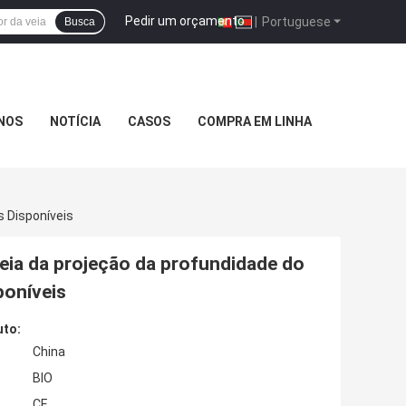
Pedir um orçamento
|
Portuguese
Busca
NOS
NOTÍCIA
CASOS
COMPRA EM LINHA
s Disponíveis
 veia da projeção da profundidade do
poníveis
uto:
China
BIO
CE