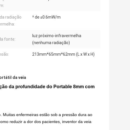
m:
 da radiação
² de ≤0.6mW/m
ermelha:
luz próximo-infravermelha
da fonte:
(nenhuma radiação)
nsão:
213mm*65mm*62mm (L x W x H)
ortátil da veia
ojeção da profundidade do Portable 8mm com
 Muitas enfermeiras estão sob a pressão dura ao
como reduzir a dor dos pacientes, inventor da veia