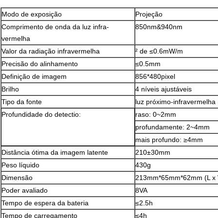
Modo de exposição
Projeção
Comprimento de onda da luz infra-
850nm&940nm
vermelha
Valor da radiação infravermelha
² de ≤0.6mW/m
Precisão do alinhamento
≤0.5mm
Definição de imagem
856*480pixel
Brilho
4 níveis ajustáveis
Tipo da fonte
luz próximo-infravermelha
Profundidade do detectio:
raso: 0~2mm
profundamente: 2~4mm
mais profundo: ≥4mm
Distância ótima da imagem latente
210±30mm
Peso líquido
430g
Dimensão
213mm*65mm*62mm (L x 
Poder avaliado
8VA
Tempo de espera da bateria
≤2.5h
Tempo de carregamento
≤4h