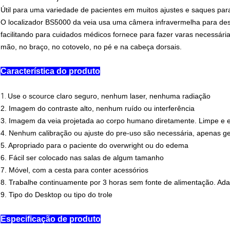
Útil para uma variedade de pacientes em muitos ajustes e saques para
O localizador BS5000 da veia usa uma câmera infravermelha para des
facilitando para cuidados médicos fornece para fazer varas necessári
mão, no braço, no cotovelo, no pé e na cabeça dorsais.
Característica do produto
1.
Use o scource claro seguro, nenhum laser, nenhuma radiação
2.
Imagem do contraste alto, nenhum ruído ou interferência
3.
Imagem da veia projetada ao corpo humano diretamente. Limpe e evi
4.
Nenhum calibração ou ajuste do pre-uso são necessária, apenas ge
5.
Apropriado para o paciente do overwright ou do edema
6.
Fácil ser colocado nas salas de algum tamanho
7.
Móvel, com a cesta para conter acessórios
8.
Trabalhe continuamente por 3 horas sem fonte de alimentação. Ad
9.
Tipo do Desktop ou tipo do trole
Especificação de produto