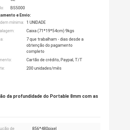
o:
BS5000
amento e Envio:
rdem mínima:
1 UNIDADE
alagem:
Caixa (71*19*54cm) 9kgs
a:
7 que trabalham - dias desde a
obtenção do pagamento
completo
mento:
Cartão de crédito, Paypal, T/T
te:
200 unidades/mês
jeção da profundidade do Portable 8mm com as
ução de
856*480pixel