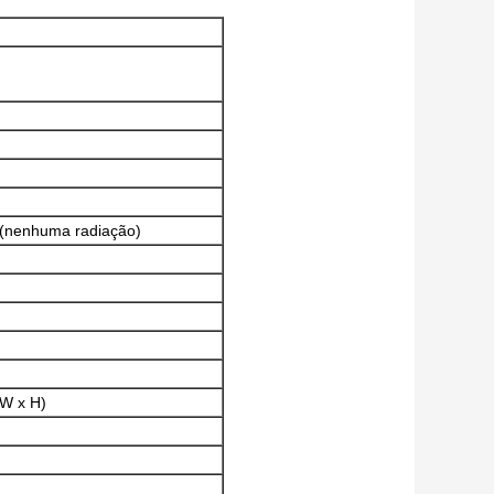
 (nenhuma radiação)
W x H)