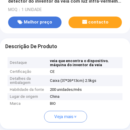
detector do inventor da veia com luz infra-vermelha
próxima para o infante
MOQ：1 UNIDADE
Melhor preço
contacto
Descrição De Produto
,
veia que encontra o dispositivo
Destaque
máquina do inventor da veia
Certificação
CE
Detalhes da
Caixa (37*26*13cm) 2.5kgs
embalagem
Habilidade da fonte
200 unidades/mês
Lugar de origem
China
Marca
BIO
Veja mais