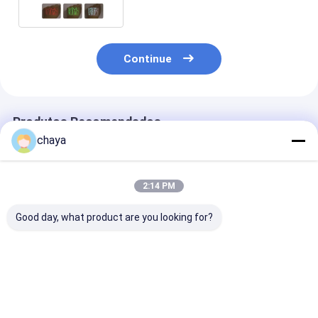
infra-vermelha próxima para o
infante
Continue
Produtos Recomendados
chaya
2:14 PM
Good day, what product are you looking for?
Dispositivo de
800X480 Dispositivo
Dispositivo
localização de veias
de localização de
localizador de
de alta resolução de
veias de tipo de mesa
com brilho aju
imagem
Melhor preço
Melhor preço
Melhor pr