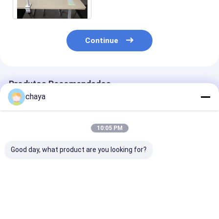
rápida para pacientes
Continue
Produtos Recomendados
chaya
10:05 PM
Good day, what product are you looking for?
Finder de veias
Finder de veias
Inventor
infravermelhas
infravermelho
infravermelho
portátil econômico
seguro da veia
fonte luminos
inventor médi
Melhor preço
Melhor preço
Melhor pr
veia nenhum la