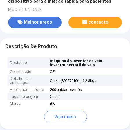
dispositivo para a injeção rápida para pacientes
MOQ：1 UNIDADE
Melhor preço
contacto
Descrição De Produto
,
máquina do inventor da veia
Destaque
inventor portátil da veia
Certificação
CE
Detalhes da
Caixa (30*27*16cm) 2.3kgs
embalagem
Habilidade da fonte
200 unidades/mês
Lugar de origem
China
Marca
BIO
Veja mais