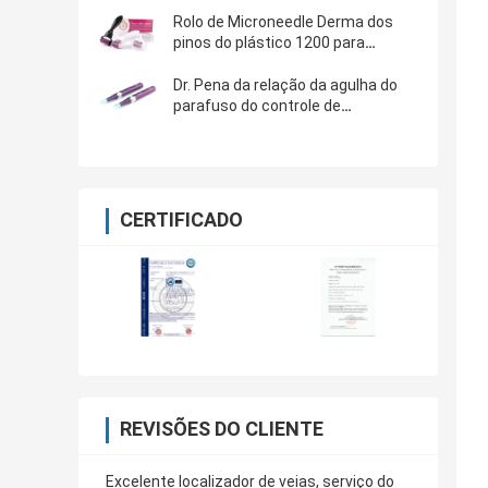
soros no titânio do ouro da pele
Rolo de Microneedle Derma dos
pinos do plástico 1200 para
marcas de estiramento das
celulites
Dr. Pena da relação da agulha do
parafuso do controle de
velocidades da pena 5 de Derma
da pena antienvelhecimento sem
fio micro
CERTIFICADO
REVISÕES DO CLIENTE
Excelente localizador de veias, serviço do