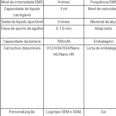
Nível de intensidade EMS
4 níveis
Frequência EM
Capacidade de líquido
3 ml
Nível de velocida
carregável
Saída de líquido ajustável
3 níveis
Material da alç
Faixa de ajuste da agulha
0-1,0 mm
Adaptador
Capacidade da bateria
700mAh
Embalagem
Cartuchos disponíveis
H12/H36/H24/Nano-
Lista de embala
HS/Nano-HR
Personalização
Logotipo OEM e ODM,
Cor