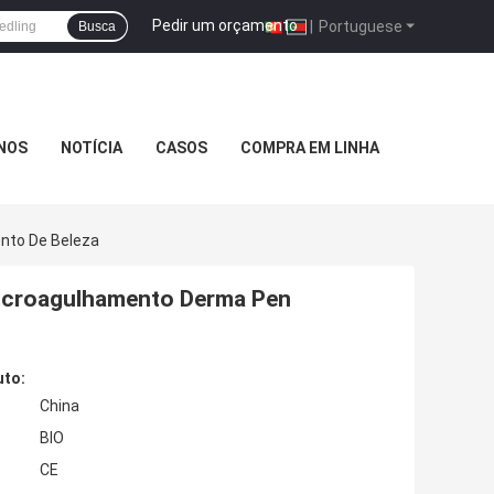
Pedir um orçamento
|
Portuguese
Busca
NOS
NOTÍCIA
CASOS
COMPRA EM LINHA
nto De Beleza
microagulhamento Derma Pen
uto:
China
BIO
CE