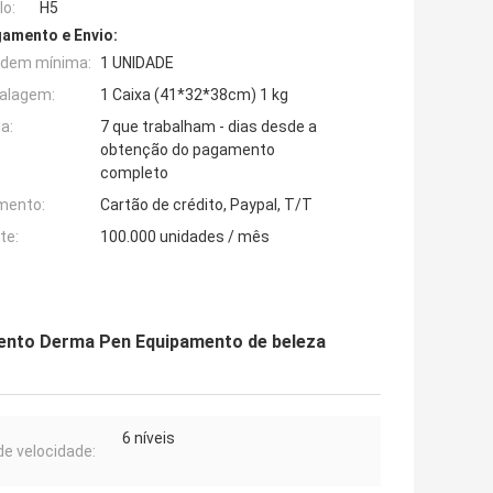
o:
H5
amento e Envio:
rdem mínima:
1 UNIDADE
alagem:
1 Caixa (41*32*38cm) 1 kg
a:
7 que trabalham - dias desde a
obtenção do pagamento
completo
mento:
Cartão de crédito, Paypal, T/T
te:
100.000 unidades / mês
mento Derma Pen Equipamento de beleza
6 níveis
 de velocidade: