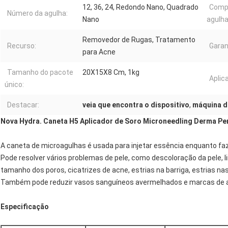
12, 36, 24, Redondo Nano, Quadrado
Comp
Número da agulha:
Nano
agulha
Removedor de Rugas, Tratamento
Recurso:
Garan
para Acne
Tamanho do pacote
20X15X8 Cm, 1kg
Aplic
único:
Destacar:
veia que encontra o dispositivo
,
máquina do
Nova Hydra. Caneta H5 Aplicador de Soro Microneedling Derma Pe
A caneta de microagulhas é usada para injetar essência enquanto faz
Pode resolver vários problemas de pele, como descoloração da pele, li
tamanho dos poros, cicatrizes de acne, estrias na barriga, estrias nas
Também pode reduzir vasos sanguíneos avermelhados e marcas de a
Especificação