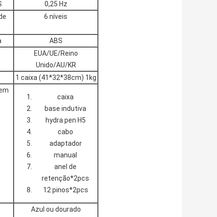
S
0,25 Hz
de
6 níveis
a
ABS
EUA/UE/Reino
Unido/AU/KR
1 caixa (41*32*38cm) 1kg
gem
caixa
base indutiva
hydra pen H5
cabo
adaptador
manual
anel de
retenção*2pcs
12 pinos*2pcs
Azul ou dourado