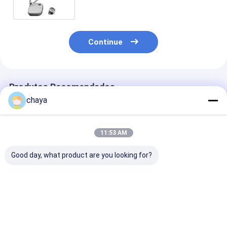
Continue
Produtos Recomendados
chaya
11:53 AM
Good day, what product are you looking for?
Dispositivo de
800X480 Dispositivo
Dispositivo
localização de veias
de localização de
localizador de
de alta resolução de
veias de tipo de mesa
com brilho aju
imagem
Melhor preço
Melhor preço
Melhor pr