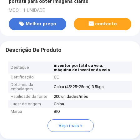
portátil para obter imagens claras
MOQ：1 UNIDADE
Melhor preço
contacto
Descrição De Produto
,
inventor portátil da veia
Destaque
máquina do inventor da veia
Certificação
CE
Detalhes da
Caixa (45*25*25cm) 3.5kgs
embalagem
Habilidade da fonte
200 unidades/mês
Lugar de origem
China
Marca
BIO
Veja mais