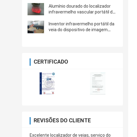
profundidade de
aproximadamente 10mm do trole
Alumínio dourado do localizador
da veia disponível
infravermelho vascular portátil da
veia do inventor da veia de
Venipuncture do projetor
Inventor infravermelho portátil da
veia do dispositivo de imagem
latente da veia da tela de 5
polegadas para pacientes com
anemia
CERTIFICADO
REVISÕES DO CLIENTE
Excelente localizador de veias, serviço do