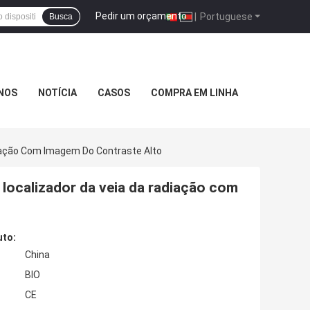
Pedir um orçamento
|
Portuguese
Busca
NOS
NOTÍCIA
CASOS
COMPRA EM LINHA
diação Com Imagem Do Contraste Alto
localizador da veia da radiação com
uto:
China
BIO
CE