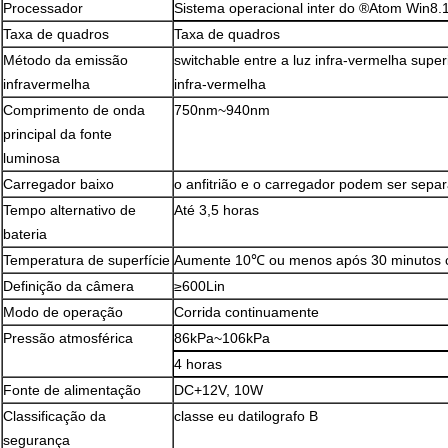
Processador
Sistema operacional inter do ®Atom Win8.
Taxa de quadros
Taxa de quadros
Método da emissão
switchable entre a luz infra-vermelha super
infravermelha
infra-vermelha
Comprimento de onda
750nm~940nm
principal da fonte
luminosa
Carregador baixo
o anfitrião e o carregador podem ser sepa
Tempo alternativo de
Até 3,5 horas
bateria
Temperatura de superfície
Aumente 10℃ ou menos após 30 minutos 
Definição da câmera
≥600Lin
Modo de operação
Corrida continuamente
Pressão atmosférica
86kPa~106kPa
4 horas
Fonte de alimentação
DC+12V, 10W
Classificação da
classe eu datilografo B
segurança