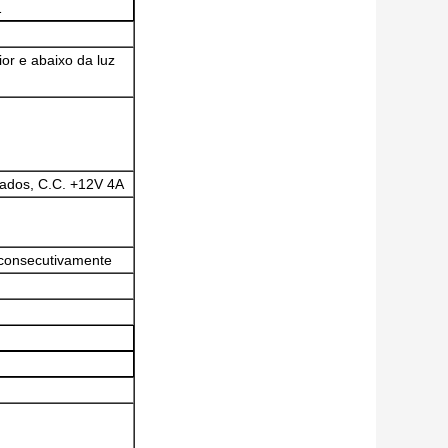
1
ior e abaixo da luz
rados, C.C. +12V 4A
consecutivamente