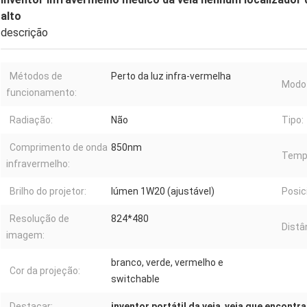
alto
descrição
Métodos de
Perto da luz infra-vermelha
Modo 
funcionamento:
Radiação:
Não
Tipo:
Comprimento de onda
850nm
Tempo
infravermelho:
Brilho do projetor:
lúmen 1W20 (ajustável)
Posic
Resolução de
824*480
Distâ
imagem:
branco, verde, vermelho e
Cor da projeção:
switchable
Destacar:
inventor portátil da veia
,
veia que encontra