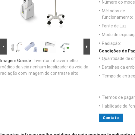
Número do model
Métodos de
funcionamento:
Fonte de Luz:
Modo de exposiç
Radiação:
Condições de Pag
Quantidade de o
Imagem Grande :
Inventor infravermelho
médico da veia nenhum localizador da veia da
Detalhes da emb
radiação com imagem do contraste alto
Tempo de entreg
Termos de paga
Habilidade da fon
Contato
Inventor infravermelho médico da veia nenhum localizador