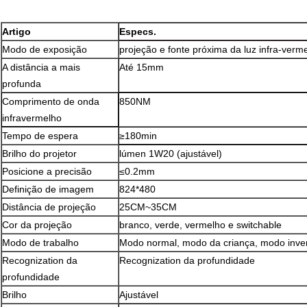
Artigo
Especs.
Modo de exposição
projeção e fonte próxima da luz infra-verm
A distância a mais
Até 15mm
profunda
Comprimento de onda
850NM
infravermelho
Tempo de espera
≥180min
Brilho do projetor
lúmen 1W20 (ajustável)
Posicione a precisão
≤0.2mm
Definição de imagem
824*480
Distância de projeção
25CM~35CM
Cor da projeção
branco, verde, vermelho e switchable
Modo de trabalho
Modo normal, modo da criança, modo inver
Recognization da
Recognization da profundidade
profundidade
Brilho
Ajustável