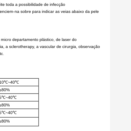
e toda a possibilidade de infecção
nciem-na sobre para indicar as veias abaixo da pele
, micro departamento plástico, de laser do
, a sclerotherapy, a vascular de cirurgia, observação
tc.
10℃~40℃
≤80%
5℃~40℃
≤80%
5℃~40℃
≤80%