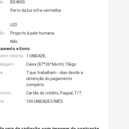
o:
BS4000
Perto da luz infra-vermelha
LED
ão:
Projecto à pele humana
Não
amento e Envio:
rdem mínima:
1 UNIDADE
alagem:
Caixa (87*26*66cm) 15kgs
a:
7 que trabalham - dias desde a
obtenção do pagamento
completo
mento:
Cartão de crédito, Paypal, T/T
te:
100 UNIDADES/MÊS
 da veia da radiação com imagem do contraste