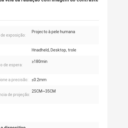
Projecto à pele humana
de exposição:
Hnadheld, Desktop, trole
≥180min
 de espera:
ione a precisão:
≤0.2mm
25CM~35CM
ncia de projeção:
 o dispositivo