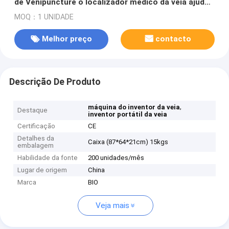
de Venipuncture o localizador médico da veia ajude
a enfermeira a encontrar Vessal
MOQ：1 UNIDADE
Melhor preço
contacto
Descrição De Produto
,
máquina do inventor da veia
Destaque
inventor portátil da veia
Certificação
CE
Detalhes da
Caixa (87*64*21cm) 15kgs
embalagem
Habilidade da fonte
200 unidades/mês
Lugar de origem
China
Marca
BIO
Veja mais