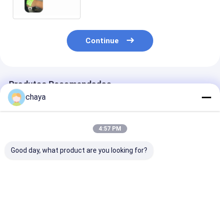
médico da veia ajude a
enfermeira a encontrar Vessal
Continue
Produtos Recomendados
chaya
4:57 PM
Good day, what product are you looking for?
Finder de veias
Finder de veias
Inventor
infravermelhas
infravermelho
infravermelho
portátil econômico
seguro da veia
fonte luminos
inventor médi
Melhor preço
Melhor preço
Melhor pr
veia nenhum la