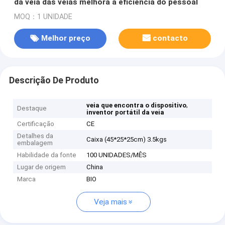
da veia das veias melhora a eficiência do pessoal
MOQ：1 UNIDADE
Melhor preço
contacto
Descrição De Produto
,
veia que encontra o dispositivo
Destaque
inventor portátil da veia
Certificação
CE
Detalhes da
Caixa (45*25*25cm) 3.5kgs
embalagem
Habilidade da fonte
100 UNIDADES/MÊS
Lugar de origem
China
Marca
BIO
Veja mais