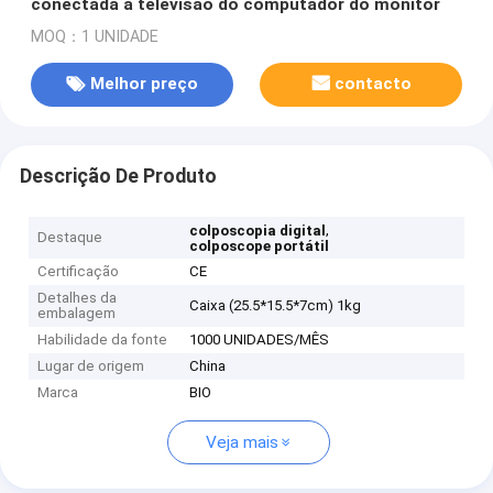
conectada à televisão do computador do monitor
MOQ：1 UNIDADE
Melhor preço
contacto
Descrição De Produto
,
colposcopia digital
Destaque
colposcope portátil
Certificação
CE
Detalhes da
Caixa (25.5*15.5*7cm) 1kg
embalagem
Habilidade da fonte
1000 UNIDADES/MÊS
Lugar de origem
China
Marca
BIO
Veja mais