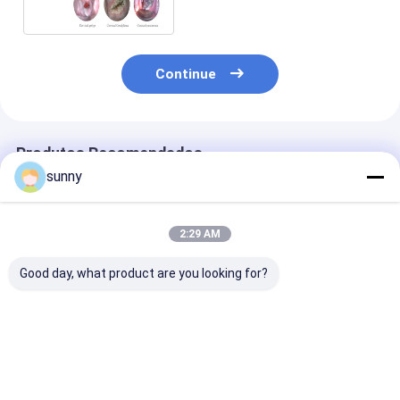
computador do monitor
Continue
Produtos Recomendados
sunny
2:29 AM
Good day, what product are you looking for?
Endoscópio Digital
Colposcópio
Equipamento v
Auto-Inspecção
eletrônico digital
do Colposcopy
Colposcópio
portátil
Digitas das ba
do AAA
Melhor preço
Melhor preço
Melhor pr