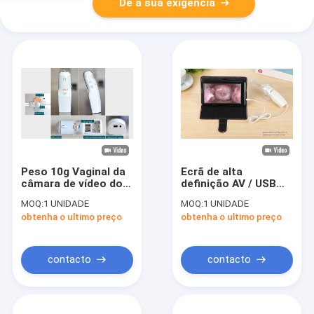
Dê a sua exigência
Peso 10g Vaginal da
Ecrã de alta
câmara de vídeo do
definição AV / USB
mini Colposcope
saída sonda Vaginal
MOQ:
1 UNIDADE
MOQ:
1 UNIDADE
eletrônico Handheld
Digital eletrônico
obtenha o ultimo preço
obtenha o ultimo preço
de Digitas do Auto-
colposcópio
inspetor somente
contacto
contacto