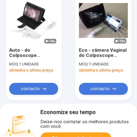
Auto - do
Eco - câmera Vaginal
Colposcope
do Colposcope
eletrônico Handheld
eletrônico amigável
MOQ:
1 UNIDADE
MOQ:
1 UNIDADE
de Digitas da
de Digitas/cor do
obtenha o ultimo preço
obtenha o ultimo preço
inspeção detector
AMIGO ângulo do
Transvaginal com
sistema 20° da
dimensão de
observação
126×40×34mm
contacto
contacto
Economize seu tempo
Deixe-nos contatar os melhores produtos
com você.