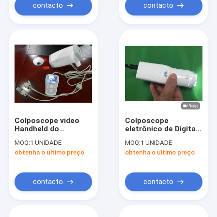
contacto
contacto
Colposcope video
Colposcope
Handheld do
eletrônico de Digitas
Colposcope
da câmera Vaginal
MOQ:
1 UNIDADE
MOQ:
1 UNIDADE
eletrônico de alta
para encontrar a
obtenha o ultimo preço
obtenha o ultimo preço
resolução de Digitas
doença da cerviz
da imagem latente
Eealier
contacto
contacto