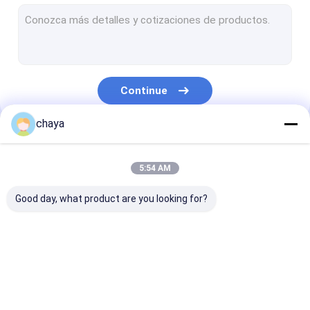
Inventor infravermelho da veia
analisador digital da pele
varredor do ultra-som de doppler da cor
Continue
Equipamento de proteção pessoal do PPE
chaya
Otoscope video de Digitas
Nossas Categorias
micro pena do derma
5:54 AM
Máquina do Facial da radiofrequência
Good day, what product are you looking for?
Câmera do fundo de Digitas
Colposcope eletrônica digital
Scanner portátil de
varredor handheld
Scanner de
multi monitor de paciente de parâmetro
ultra-som
do ultra-som
ultrassom
veterinário