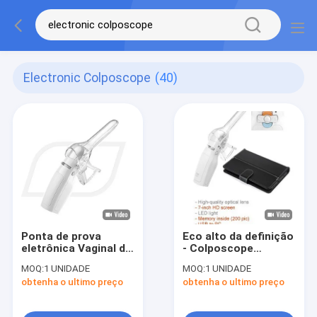
Electronic Colposcope
(40)
Ponta de prova
Eco alto da definição
eletrônica Vaginal de
- Colposcope
Colposcope do
Gynaecologic do
MOQ:
1 UNIDADE
MOQ:
1 UNIDADE
sistema digital da
instrumento do
obtenha o ultimo preço
obtenha o ultimo preço
cor do AMIGO com as
Colposcope
baterias do AAA
eletrônico de Digitas