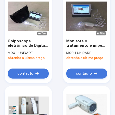
Colposcope
Monitore o
eletrônico de Digitas
tratamento e impeça
do sinal do sistema
o auto eletrônico do
MOQ:
1 UNIDADE
MOQ:
1 UNIDADE
avoirdupois da cor
Colposcope de
obtenha o ultimo preço
obtenha o ultimo preço
do AMIGO com
Digitas do retorno -
cartão e monitor do
inspeção
TF
contacto
contacto
Casa
Produtos
Sobre nós