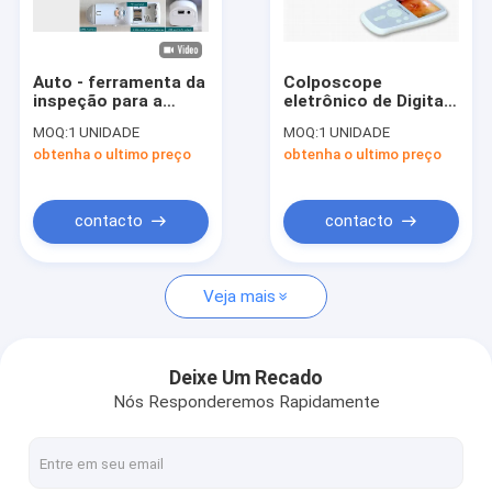
Excursão da fábrica
Controle da qualidade
Auto - ferramenta da
Colposcope
inspeção para a
eletrônico de Digitas
Contacte-nos
clínica individual
dos pixéis da
MOQ:
1 UNIDADE
MOQ:
1 UNIDADE
aplicável e o hospital
definição 800000 da
obtenha o ultimo preço
obtenha o ultimo preço
do Colposcope
lente com o
Notícia
eletrônico de Digitas
obturador eletrônico
do exame cervical
automático tela
Handheld de 3,5
Casos
contacto
contacto
polegadas
Shopping Online
Veja mais
Scanner portátil de ultra-som
Deixe Um Recado
Nós Responderemos Rapidamente
varredor handheld do ultra-som
Scanner de ultrassom veterinário