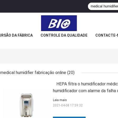
URSÃO DA FÁBRICA
CONTROLE DA QUALIDADE
CONTACTE-
medical humidifier fabricação online
(20)
HEPA filtra o humidificador médi
humidificador com alarme da falha 
Leia mais
2021-04-08 17:59:32