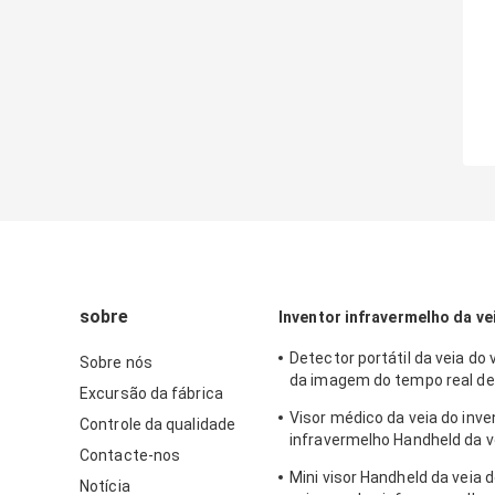
sobre
Inventor infravermelho da ve
Detector portátil da veia do 
Sobre nós
da imagem do tempo real de
Excursão da fábrica
o 3 ajustáveis brilhantes
Visor médico da veia do inve
Controle da qualidade
infravermelho Handheld da v
Contacte-nos
posicionar as veias para a p
Mini visor Handheld da veia d
Notícia