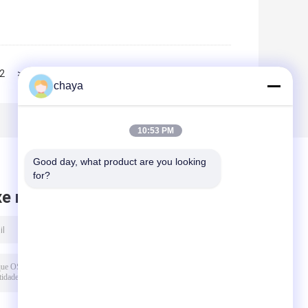
2
>>
>|
chaya
10:53 PM
Good day, what product are you looking 
for?
xe mensagem