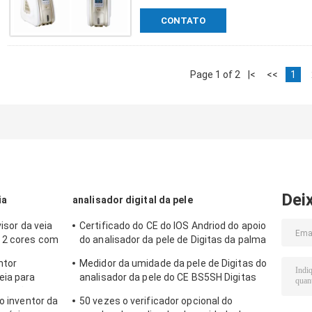
CONTATO
Page 1 of 2
|<
<<
1
Dei
ia
analisador digital da pele
visor da veia
Certificado do CE do IOS Andriod do apoio
 2 cores com
do analisador da pele de Digitas da palma
com a lente alta da definição 1080P
ntor
Medidor da umidade da pele de Digitas do
eia para
analisador da pele do CE BS5SH Digitas
rojeção
para o doutor
o inventor da
50 vezes o verificador opcional do