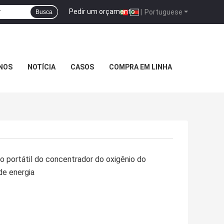
Pedir um orçamento
|
Portuguese
Busca
NOS
NOTÍCIA
CASOS
COMPRA EM LINHA
co portátil do concentrador do oxigênio do
de energia