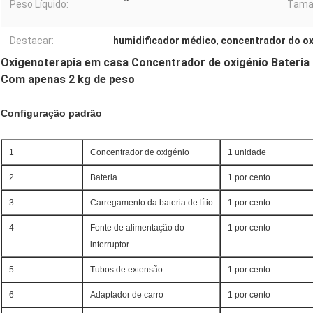
Peso Líquido:
Tama
Destacar:
humidificador médico
,
concentrador do ox
Oxigenoterapia em casa Concentrador de oxigénio Bateria 
Com apenas 2 kg de peso
Configuração padrão
1
Concentrador de oxigénio
1 unidade
2
Bateria
1 por cento
3
Carregamento da bateria de lítio
1 por cento
4
Fonte de alimentação do
1 por cento
interruptor
5
Tubos de extensão
1 por cento
6
Adaptador de carro
1 por cento