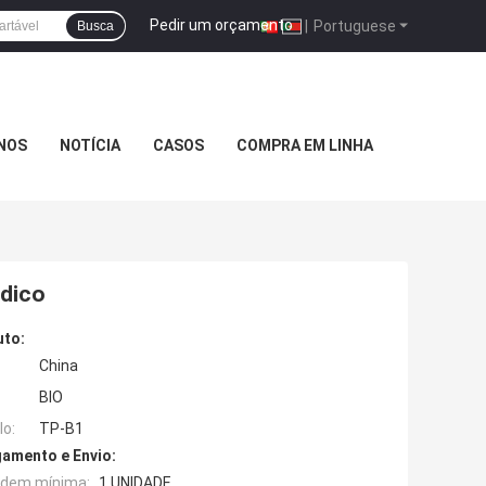
Pedir um orçamento
|
Portuguese
Busca
NOS
NOTÍCIA
CASOS
COMPRA EM LINHA
édico
uto:
China
BIO
o:
TP-B1
amento e Envio:
rdem mínima:
1 UNIDADE