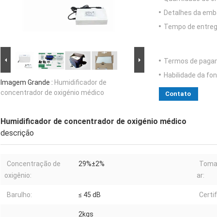
Detalhes da emb
Tempo de entreg
Termos de paga
Habilidade da fon
Imagem Grande :
Humidificador de
concentrador de oxigénio médico
Contato
Humidificador de concentrador de oxigénio médico
descrição
Concentração de
29%±2%
Tomad
oxigênio:
ar:
Barulho:
≤ 45 dB
Certi
2kgs