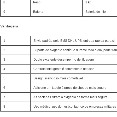
8
Peso
2 kg
9
Bateria
Bateria de lítio
Vantagem
1
Envio padrão pelo EMS DHL UPS, entrega rápida para si.
2
Suporte de oxigénio contínuo durante todo o dia, pode tra
3
Duplo excelente desempenho de filtragem
4
Controle inteligente é conveniente de usar
5
Design silencioso mais confortável
6
Adicione um tapete à prova de choque mais seguro
7
As bactérias filtram o oxigénio de forma mais segura
8
Uso médico, uso doméstico, fabrico de empresas militares