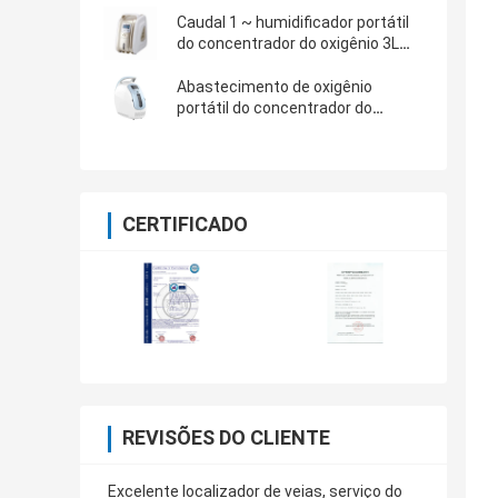
Caudal 1 ~ humidificador portátil
do concentrador do oxigênio 3L
com o filtro do sistema HEPA do
equilíbrio térmico
Abastecimento de oxigênio
portátil do concentrador do
oxigênio do uso da casa com o
adaptador 1~5L/Min Working Noise
≤45dB do carro
CERTIFICADO
REVISÕES DO CLIENTE
Excelente localizador de veias, serviço do