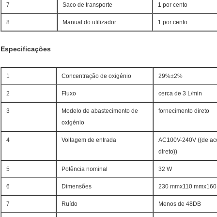
7
Saco de transporte
1 por cento
8
Manual do utilizador
1 por cento
Especificações
1
Concentração de oxigénio
29%±2%
2
Fluxo
cerca de 3 L/min
3
Modelo de abastecimento de
fornecimento direto
oxigénio
4
Voltagem de entrada
AC100V-240V ((de ac
direto))
5
Potência nominal
32 W
6
Dimensões
230 mmx110 mmx16
7
Ruído
Menos de 48DB