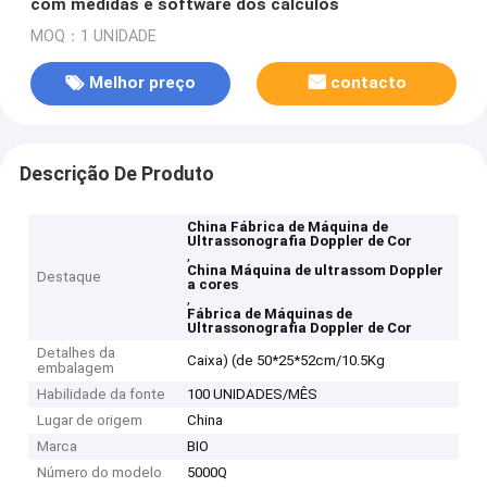
com medidas e software dos cálculos
MOQ：1 UNIDADE
Melhor preço
contacto
Descrição De Produto
China Fábrica de Máquina de
Ultrassonografia Doppler de Cor
,
China Máquina de ultrassom Doppler
Destaque
a cores
,
Fábrica de Máquinas de
Ultrassonografia Doppler de Cor
Detalhes da
Caixa) (de 50*25*52cm/10.5Kg
embalagem
Habilidade da fonte
100 UNIDADES/MÊS
Lugar de origem
China
Marca
BIO
Número do modelo
5000Q