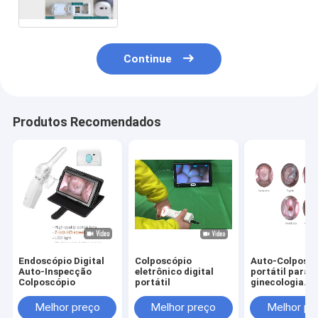
eletrônico de Digitas do exame
cervical
Continue
Produtos Recomendados
Endoscópio Digital
Colposcópio
Auto-Colposc
Auto-Inspecção
eletrônico digital
portátil para a
Colposcópio
portátil
ginecologia
conectada à
televisão do
Melhor preço
Melhor preço
Melhor pr
computador d