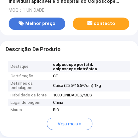
individual aplicável e o hospital do Colposcope
eletrônico de Digitas do exame cervical
MOQ：1 UNIDADE
Melhor preço
contacto
Descrição De Produto
,
colposcope portátil
Destaque
colposcope eletrônica
Certificação
CE
Detalhes da
Caixa (25.5*15.5*7cm) 1kg
embalagem
Habilidade da fonte
1000 UNIDADES/MÊS
Lugar de origem
China
Marca
BIO
Veja mais