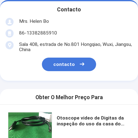
Contacto
Mrs. Helen Bo
86-13382885910
Sala 408, estrada de No.801 Hongqiao, Wuxi, Jiangsu,
China
contacto
Obter O Melhor Preço Para
Otoscope video de Digitas da
inspeção do uso da casa do
endoscópio de USB com
definição 640 * 480 relação de