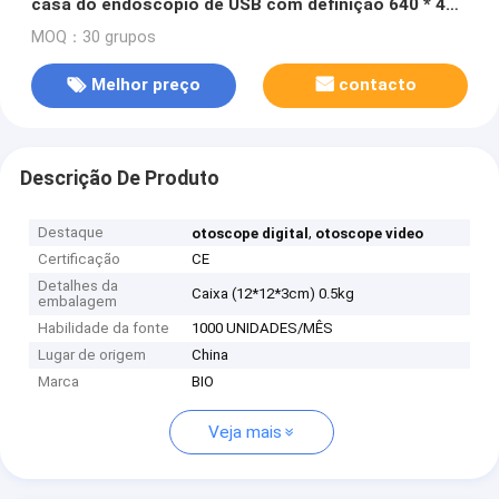
casa do endoscópio de USB com definição 640 * 480
relação de USB 2,0
MOQ：30 grupos
Melhor preço
contacto
Descrição De Produto
Destaque
,
otoscope digital
otoscope video
Certificação
CE
Detalhes da
Caixa (12*12*3cm) 0.5kg
embalagem
Habilidade da fonte
1000 UNIDADES/MÊS
Lugar de origem
China
Marca
BIO
Veja mais