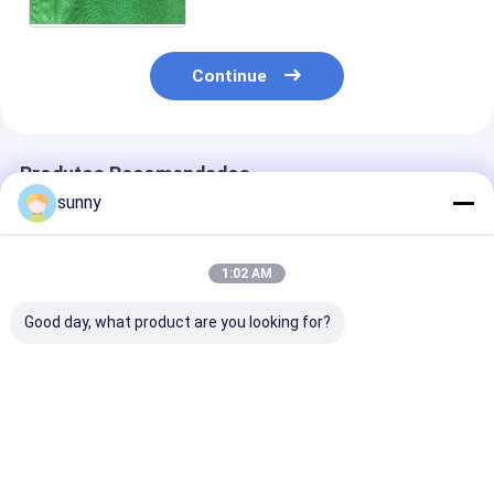
USB 2,0
Continue
Produtos Recomendados
sunny
1:02 AM
Good day, what product are you looking for?
Otoscópio de vídeo
Otoscópio de vídeo
Otoscópio de 
digital portátil
digital profissional
Digital 720X4
Melhor preço
Melhor preço
Melhor pr